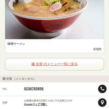
味噌ラーメン
670円
麺 吉賞 のメニュー一覧に戻る
麺 吉賞 （メンヨシタカ）
0236765856
TEL
山形県山形市七日町1-4-22 YT七日町ビル1F
住所
Googleマップで開く