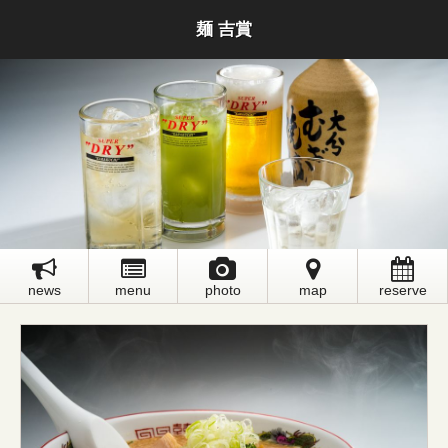
麺 吉賞
news
menu
photo
map
reserve