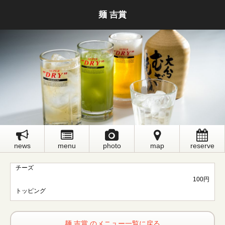
麺 吉賞
news
menu
photo
map
reserve
チーズ
100円
トッピング
麺 吉賞 のメニュー一覧に戻る