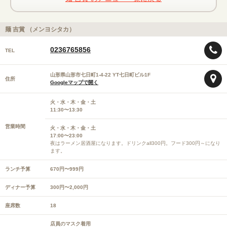
麺 吉賞 （メンヨシタカ）
0236765856
TEL
山形県山形市七日町1-4-22 YT七日町ビル1F
住所
Googleマップで開く
火・水・木・金・土
11:30〜13:30
営業時間
火・水・木・金・土
17:00〜23:00
夜はラーメン居酒屋になります。ドリンクall300円。フード300円～になり
ます。
ランチ予算
670円〜999円
ディナー予算
300円〜2,000円
座席数
18
店員のマスク着用